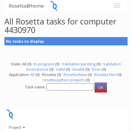
Rosetta@home
All Rosetta tasks for computer
4430970
No tasks to display
State: All (0) ·
In progress
(0) ·
Validation pending
(0) ·
Validation
inconclusive
(0) ·
Valid
(0) ·
Invalid
(0) ·
Error
(0)
Application:
All
(0) · Rosetta (0) ·
Rosetta Beta
(0) ·
Rosetta Mini
(0) ·
rosetta python projects
(0)
Task name:
Project