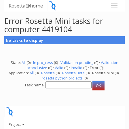
Rosetta@home
Error Rosetta Mini tasks for
computer 4419104
No tasks to display
State:
All
(0) ·
In progress
(0) ·
Validation pending
(0) ·
Validation
inconclusive
(0) ·
Valid
(0) ·
Invalid
(0) · Error (0)
Application:
All
(0) ·
Rosetta
(0) ·
Rosetta Beta
(0) · Rosetta Mini (0) ·
rosetta python projects
(0)
Task name:
Project