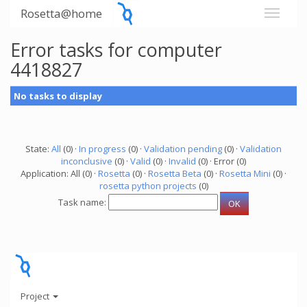
Rosetta@home
Error tasks for computer
4418827
No tasks to display
State:
All
(0) ·
In progress
(0) ·
Validation pending
(0) ·
Validation
inconclusive
(0) ·
Valid
(0) ·
Invalid
(0) · Error (0)
Application: All (0) ·
Rosetta
(0) ·
Rosetta Beta
(0) ·
Rosetta Mini
(0) ·
rosetta python projects
(0)
Task name:
Project