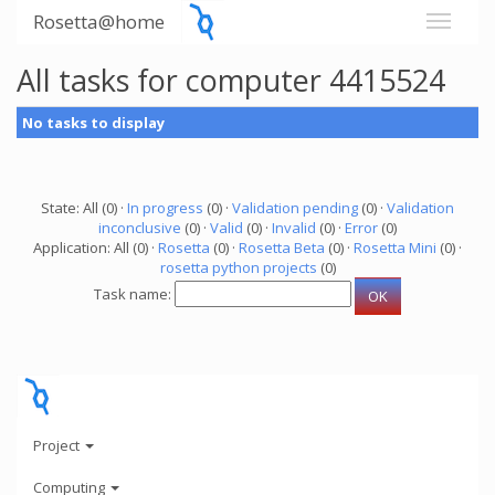
Rosetta@home
All tasks for computer 4415524
No tasks to display
State: All (0) ·
In progress
(0) ·
Validation pending
(0) ·
Validation
inconclusive
(0) ·
Valid
(0) ·
Invalid
(0) ·
Error
(0)
Application: All (0) ·
Rosetta
(0) ·
Rosetta Beta
(0) ·
Rosetta Mini
(0) ·
rosetta python projects
(0)
Task name:
Project
Computing