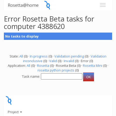
Rosetta@home
Error Rosetta Beta tasks for
computer 4388620
No tasks to display
State:
All
(0) ·
In progress
(0) ·
Validation pending
(0) ·
Validation
inconclusive
(0) ·
Valid
(0) ·
Invalid
(0) · Error (0)
Application:
All
(0) ·
Rosetta
(0) · Rosetta Beta (0) ·
Rosetta Mini
(0) ·
rosetta python projects
(0)
Task name:
Project