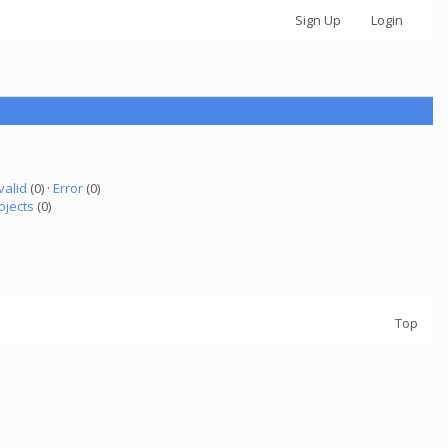
Sign Up
Login
valid
(0) ·
Error
(0)
ojects
(0)
Top