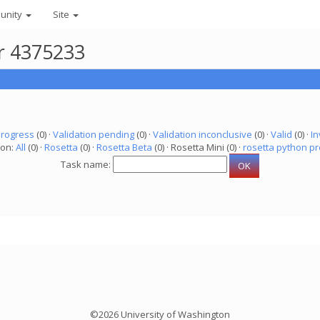
unity
Site
er 4375233
progress
(0) ·
Validation pending
(0) ·
Validation inconclusive
(0) ·
Valid
(0) ·
In
ion:
All
(0) ·
Rosetta
(0) ·
Rosetta Beta
(0) · Rosetta Mini (0) ·
rosetta python pr
Task name:
©2026 University of Washington