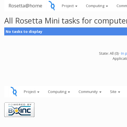
Rosetta@home
Project
Computing
Comm
All Rosetta Mini tasks for comput
No tasks to display
State: All (0) ·
In 
Applicat
Project
Computing
Community
Site