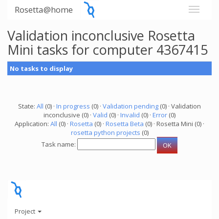
Rosetta@home
Validation inconclusive Rosetta
Mini tasks for computer 4367415
No tasks to display
State:
All
(0) ·
In progress
(0) ·
Validation pending
(0) · Validation
inconclusive (0) ·
Valid
(0) ·
Invalid
(0) ·
Error
(0)
Application:
All
(0) ·
Rosetta
(0) ·
Rosetta Beta
(0) · Rosetta Mini (0) ·
rosetta python projects
(0)
Task name:
Project