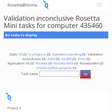
Rosetta@home
Validation inconclusive Rosetta
Mini tasks for computer 435460
No tasks to display
State:
All
(0) ·
In progress
(0) ·
Validation pending
(0) · Validation
inconclusive (0) ·
Valid
(0) ·
Invalid
(0) ·
Error
(0)
Application:
All
(0) ·
Rosetta
(0) ·
Rosetta Beta
(0) · Rosetta Mini (0) ·
rosetta python projects
(0)
Task name:
Project