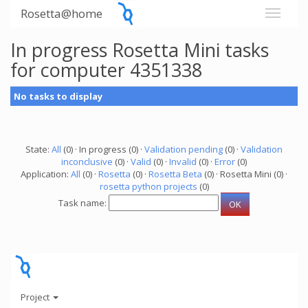
Rosetta@home
In progress Rosetta Mini tasks
for computer 4351338
No tasks to display
State:
All
(0) · In progress (0) ·
Validation pending
(0) ·
Validation
inconclusive
(0) ·
Valid
(0) ·
Invalid
(0) ·
Error
(0)
Application:
All
(0) ·
Rosetta
(0) ·
Rosetta Beta
(0) · Rosetta Mini (0) ·
rosetta python projects
(0)
Task name:
Project