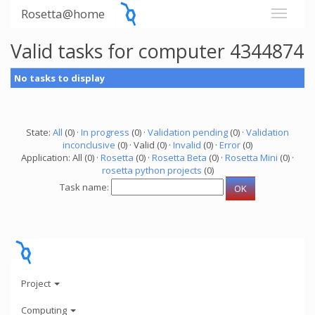
Rosetta@home
Valid tasks for computer 4344874
No tasks to display
State:
All
(0) ·
In progress
(0) ·
Validation pending
(0) ·
Validation
inconclusive
(0) · Valid (0) ·
Invalid
(0) ·
Error
(0)
Application: All (0) ·
Rosetta
(0) ·
Rosetta Beta
(0) ·
Rosetta Mini
(0) ·
rosetta python projects
(0)
Task name:
Project
Computing