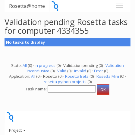
Rosetta@home
Validation pending Rosetta tasks
for computer 4334355
No tasks to display
State:
All
(0) ·
In progress
(0) · Validation pending (0) ·
Validation
inconclusive
(0) ·
Valid
(0) ·
Invalid
(0) ·
Error
(0)
Application:
All
(0) · Rosetta (0) ·
Rosetta Beta
(0) ·
Rosetta Mini
(0) ·
rosetta python projects
(0)
Task name:
Project