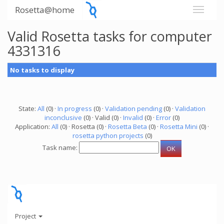
Rosetta@home
Valid Rosetta tasks for computer
4331316
No tasks to display
State:
All
(0) ·
In progress
(0) ·
Validation pending
(0) ·
Validation
inconclusive
(0) · Valid (0) ·
Invalid
(0) ·
Error
(0)
Application:
All
(0) · Rosetta (0) ·
Rosetta Beta
(0) ·
Rosetta Mini
(0) ·
rosetta python projects
(0)
Task name:
Project