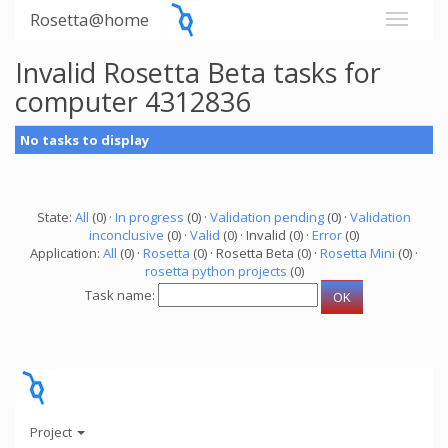
Rosetta@home
Invalid Rosetta Beta tasks for
computer 4312836
No tasks to display
State:
All
(0) ·
In progress
(0) ·
Validation pending
(0) ·
Validation
inconclusive
(0) ·
Valid
(0) · Invalid (0) ·
Error
(0)
Application:
All
(0) ·
Rosetta
(0) · Rosetta Beta (0) ·
Rosetta Mini
(0) ·
rosetta python projects
(0)
Task name:
Project