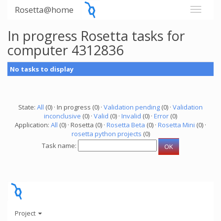
Rosetta@home
In progress Rosetta tasks for
computer 4312836
No tasks to display
State:
All
(0) · In progress (0) ·
Validation pending
(0) ·
Validation
inconclusive
(0) ·
Valid
(0) ·
Invalid
(0) ·
Error
(0)
Application:
All
(0) · Rosetta (0) ·
Rosetta Beta
(0) ·
Rosetta Mini
(0) ·
rosetta python projects
(0)
Task name:
Project