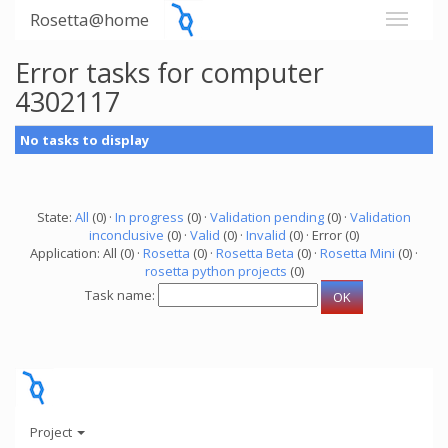
Rosetta@home
Error tasks for computer
4302117
No tasks to display
State:
All
(0) ·
In progress
(0) ·
Validation pending
(0) ·
Validation
inconclusive
(0) ·
Valid
(0) ·
Invalid
(0) · Error (0)
Application: All (0) ·
Rosetta
(0) ·
Rosetta Beta
(0) ·
Rosetta Mini
(0) ·
rosetta python projects
(0)
Task name:
Project