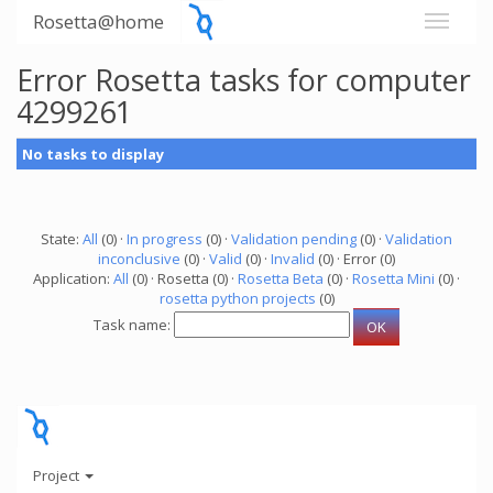
Rosetta@home
Error Rosetta tasks for computer
4299261
No tasks to display
State:
All
(0) ·
In progress
(0) ·
Validation pending
(0) ·
Validation
inconclusive
(0) ·
Valid
(0) ·
Invalid
(0) · Error (0)
Application:
All
(0) · Rosetta (0) ·
Rosetta Beta
(0) ·
Rosetta Mini
(0) ·
rosetta python projects
(0)
Task name:
Project