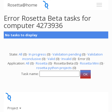
Rosetta@home
Error Rosetta Beta tasks for
computer 4273936
No tasks to display
State:
All
(0) ·
In progress
(0) ·
Validation pending
(0) ·
Validation
inconclusive
(0) ·
Valid
(0) ·
Invalid
(0) · Error (0)
Application:
All
(0) ·
Rosetta
(0) · Rosetta Beta (0) ·
Rosetta Mini
(0) ·
rosetta python projects
(0)
Task name:
Project