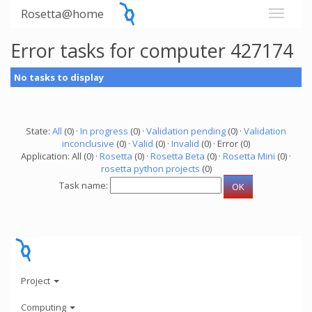
Rosetta@home
Error tasks for computer 427174
No tasks to display
State:
All
(0) ·
In progress
(0) ·
Validation pending
(0) ·
Validation
inconclusive
(0) ·
Valid
(0) ·
Invalid
(0) · Error (0)
Application: All (0) ·
Rosetta
(0) ·
Rosetta Beta
(0) ·
Rosetta Mini
(0) ·
rosetta python projects
(0)
Task name:
Project
Computing