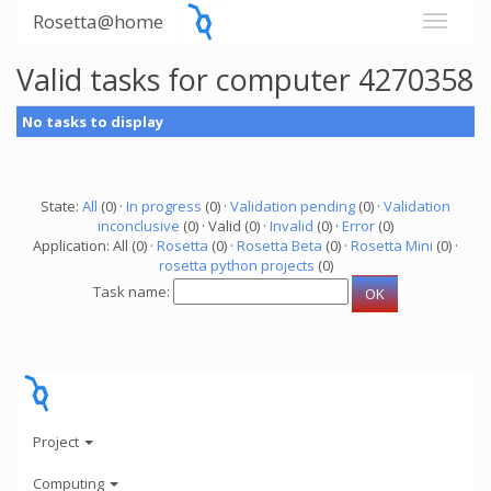
Rosetta@home
Valid tasks for computer 4270358
No tasks to display
State:
All
(0) ·
In progress
(0) ·
Validation pending
(0) ·
Validation
inconclusive
(0) · Valid (0) ·
Invalid
(0) ·
Error
(0)
Application: All (0) ·
Rosetta
(0) ·
Rosetta Beta
(0) ·
Rosetta Mini
(0) ·
rosetta python projects
(0)
Task name:
Project
Computing