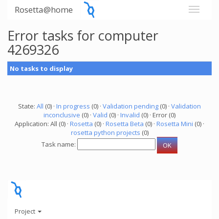
Rosetta@home
Error tasks for computer
4269326
No tasks to display
State:
All
(0) ·
In progress
(0) ·
Validation pending
(0) ·
Validation
inconclusive
(0) ·
Valid
(0) ·
Invalid
(0) · Error (0)
Application: All (0) ·
Rosetta
(0) ·
Rosetta Beta
(0) ·
Rosetta Mini
(0) ·
rosetta python projects
(0)
Task name:
Project