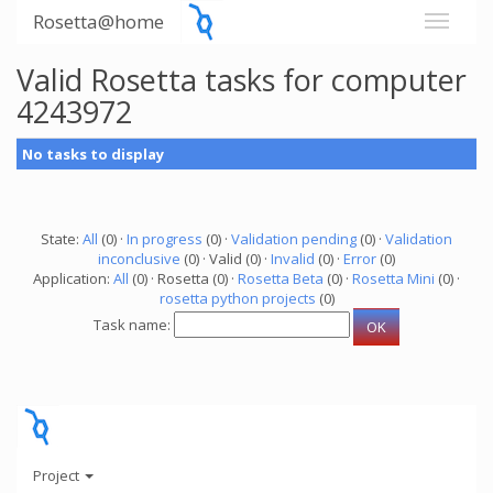
Rosetta@home
Valid Rosetta tasks for computer
4243972
No tasks to display
State:
All
(0) ·
In progress
(0) ·
Validation pending
(0) ·
Validation
inconclusive
(0) · Valid (0) ·
Invalid
(0) ·
Error
(0)
Application:
All
(0) · Rosetta (0) ·
Rosetta Beta
(0) ·
Rosetta Mini
(0) ·
rosetta python projects
(0)
Task name:
Project