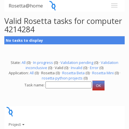
Rosetta@home
Valid Rosetta tasks for computer
4214284
No tasks to display
State:
All
(0) ·
In progress
(0) ·
Validation pending
(0) ·
Validation
inconclusive
(0) · Valid (0) ·
Invalid
(0) ·
Error
(0)
Application:
All
(0) · Rosetta (0) ·
Rosetta Beta
(0) ·
Rosetta Mini
(0) ·
rosetta python projects
(0)
Task name:
Project