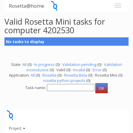
Rosetta@home
Valid Rosetta Mini tasks for
computer 4202530
No tasks to display
State:
All
(0) ·
In progress
(0) ·
Validation pending
(0) ·
Validation
inconclusive
(0) · Valid (0) ·
Invalid
(0) ·
Error
(0)
Application:
All
(0) ·
Rosetta
(0) ·
Rosetta Beta
(0) · Rosetta Mini (0) ·
rosetta python projects
(0)
Task name:
Project