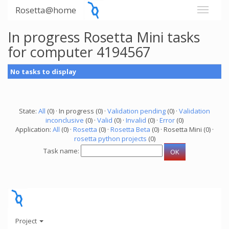
Rosetta@home
In progress Rosetta Mini tasks
for computer 4194567
No tasks to display
State:
All
(0) · In progress (0) ·
Validation pending
(0) ·
Validation
inconclusive
(0) ·
Valid
(0) ·
Invalid
(0) ·
Error
(0)
Application:
All
(0) ·
Rosetta
(0) ·
Rosetta Beta
(0) · Rosetta Mini (0) ·
rosetta python projects
(0)
Task name:
Project