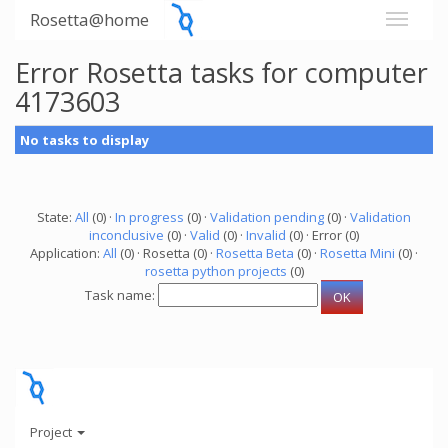
Rosetta@home
Error Rosetta tasks for computer
4173603
No tasks to display
State:
All
(0) ·
In progress
(0) ·
Validation pending
(0) ·
Validation
inconclusive
(0) ·
Valid
(0) ·
Invalid
(0) · Error (0)
Application:
All
(0) · Rosetta (0) ·
Rosetta Beta
(0) ·
Rosetta Mini
(0) ·
rosetta python projects
(0)
Task name:
Project