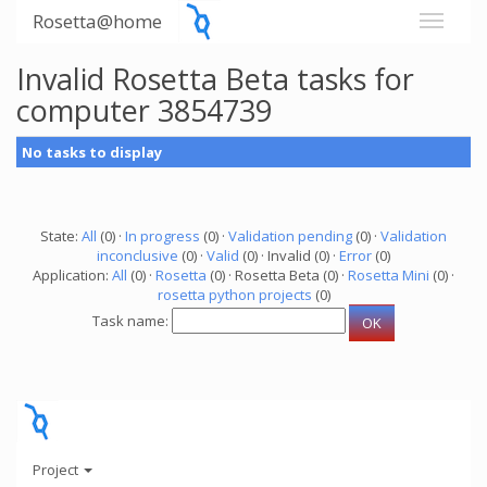
Rosetta@home
Invalid Rosetta Beta tasks for
computer 3854739
No tasks to display
State:
All
(0) ·
In progress
(0) ·
Validation pending
(0) ·
Validation
inconclusive
(0) ·
Valid
(0) · Invalid (0) ·
Error
(0)
Application:
All
(0) ·
Rosetta
(0) · Rosetta Beta (0) ·
Rosetta Mini
(0) ·
rosetta python projects
(0)
Task name:
Project