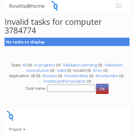
Rosetta@home
Invalid tasks for computer
3784774
No tasks to display
State:
All
(0) ·
In progress
(0) ·
Validation pending
(0) ·
Validation
inconclusive
(0) ·
Valid
(0) · Invalid (0) ·
Error
(0)
Application: All (0) ·
Rosetta
(0) ·
Rosetta Beta
(0) ·
Rosetta Mini
(0) ·
rosetta python projects
(0)
Task name:
Project