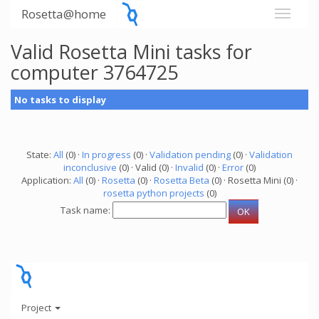
Rosetta@home
Valid Rosetta Mini tasks for
computer 3764725
No tasks to display
State:
All
(0) ·
In progress
(0) ·
Validation pending
(0) ·
Validation
inconclusive
(0) · Valid (0) ·
Invalid
(0) ·
Error
(0)
Application:
All
(0) ·
Rosetta
(0) ·
Rosetta Beta
(0) · Rosetta Mini (0) ·
rosetta python projects
(0)
Task name:
Project