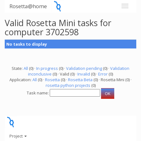
Rosetta@home
Valid Rosetta Mini tasks for
computer 3702598
No tasks to display
State:
All
(0) ·
In progress
(0) ·
Validation pending
(0) ·
Validation
inconclusive
(0) · Valid (0) ·
Invalid
(0) ·
Error
(0)
Application:
All
(0) ·
Rosetta
(0) ·
Rosetta Beta
(0) · Rosetta Mini (0) ·
rosetta python projects
(0)
Task name:
Project