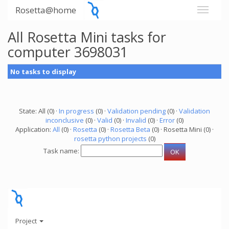
Rosetta@home
All Rosetta Mini tasks for
computer 3698031
No tasks to display
State: All (0) ·
In progress
(0) ·
Validation pending
(0) ·
Validation
inconclusive
(0) ·
Valid
(0) ·
Invalid
(0) ·
Error
(0)
Application:
All
(0) ·
Rosetta
(0) ·
Rosetta Beta
(0) · Rosetta Mini (0) ·
rosetta python projects
(0)
Task name:
Project