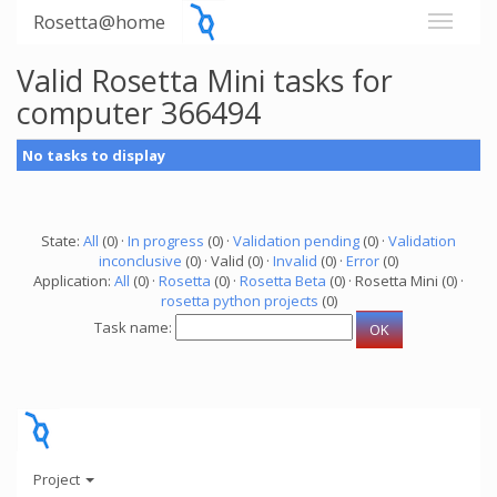
Rosetta@home
Valid Rosetta Mini tasks for
computer 366494
No tasks to display
State:
All
(0) ·
In progress
(0) ·
Validation pending
(0) ·
Validation
inconclusive
(0) · Valid (0) ·
Invalid
(0) ·
Error
(0)
Application:
All
(0) ·
Rosetta
(0) ·
Rosetta Beta
(0) · Rosetta Mini (0) ·
rosetta python projects
(0)
Task name:
Project