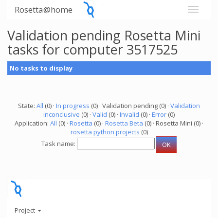
Rosetta@home
Validation pending Rosetta Mini
tasks for computer 3517525
No tasks to display
State:
All
(0) ·
In progress
(0) · Validation pending (0) ·
Validation
inconclusive
(0) ·
Valid
(0) ·
Invalid
(0) ·
Error
(0)
Application:
All
(0) ·
Rosetta
(0) ·
Rosetta Beta
(0) · Rosetta Mini (0) ·
rosetta python projects
(0)
Task name:
Project