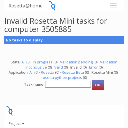
Rosetta@home
Invalid Rosetta Mini tasks for
computer 3505885
No tasks to display
State:
All
(0) ·
In progress
(0) ·
Validation pending
(0) ·
Validation
inconclusive
(0) ·
Valid
(0) · Invalid (0) ·
Error
(0)
Application:
All
(0) ·
Rosetta
(0) ·
Rosetta Beta
(0) · Rosetta Mini (0) ·
rosetta python projects
(0)
Task name:
Project