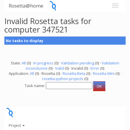
Rosetta@home
Invalid Rosetta tasks for
computer 347521
No tasks to display
State:
All
(0) ·
In progress
(0) ·
Validation pending
(0) ·
Validation
inconclusive
(0) ·
Valid
(0) · Invalid (0) ·
Error
(0)
Application:
All
(0) · Rosetta (0) ·
Rosetta Beta
(0) ·
Rosetta Mini
(0) ·
rosetta python projects
(0)
Task name:
Project