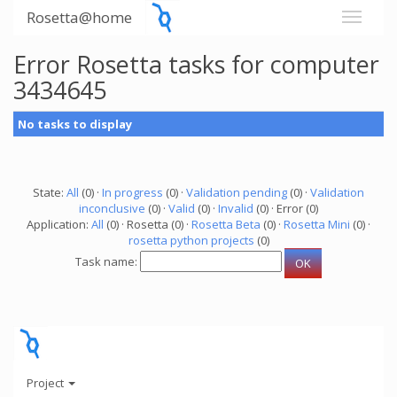
Rosetta@home
Error Rosetta tasks for computer
3434645
No tasks to display
State:
All
(0) ·
In progress
(0) ·
Validation pending
(0) ·
Validation
inconclusive
(0) ·
Valid
(0) ·
Invalid
(0) · Error (0)
Application:
All
(0) · Rosetta (0) ·
Rosetta Beta
(0) ·
Rosetta Mini
(0) ·
rosetta python projects
(0)
Task name:
Project