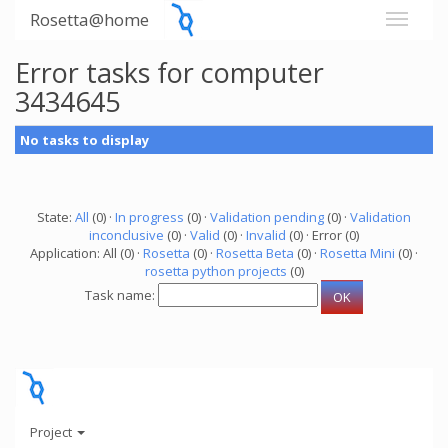
Rosetta@home
Error tasks for computer
3434645
No tasks to display
State:
All
(0) ·
In progress
(0) ·
Validation pending
(0) ·
Validation
inconclusive
(0) ·
Valid
(0) ·
Invalid
(0) · Error (0)
Application: All (0) ·
Rosetta
(0) ·
Rosetta Beta
(0) ·
Rosetta Mini
(0) ·
rosetta python projects
(0)
Task name:
Project