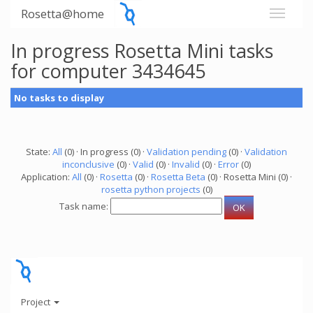
Rosetta@home
In progress Rosetta Mini tasks
for computer 3434645
No tasks to display
State:
All
(0) · In progress (0) ·
Validation pending
(0) ·
Validation
inconclusive
(0) ·
Valid
(0) ·
Invalid
(0) ·
Error
(0)
Application:
All
(0) ·
Rosetta
(0) ·
Rosetta Beta
(0) · Rosetta Mini (0) ·
rosetta python projects
(0)
Task name:
Project