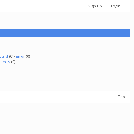
Sign Up
Login
valid
(0) ·
Error
(0)
ojects
(0)
Top