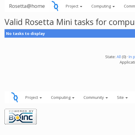
Rosetta@home
Project
Computing
Comm
Valid Rosetta Mini tasks for comp
No tasks to display
State:
All
(0) ·
In 
Applicat
Project
Computing
Community
Site