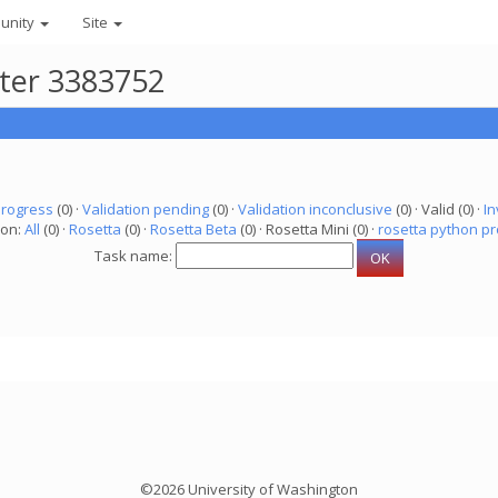
unity
Site
uter 3383752
progress
(0) ·
Validation pending
(0) ·
Validation inconclusive
(0) · Valid (0) ·
In
ion:
All
(0) ·
Rosetta
(0) ·
Rosetta Beta
(0) · Rosetta Mini (0) ·
rosetta python pr
Task name:
©2026 University of Washington