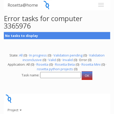
Rosetta@home
Error tasks for computer
3365976
No tasks to display
State:
All
(0) ·
In progress
(0) ·
Validation pending
(0) ·
Validation
inconclusive
(0) ·
Valid
(0) ·
Invalid
(0) · Error (0)
Application: All (0) ·
Rosetta
(0) ·
Rosetta Beta
(0) ·
Rosetta Mini
(0) ·
rosetta python projects
(0)
Task name:
Project