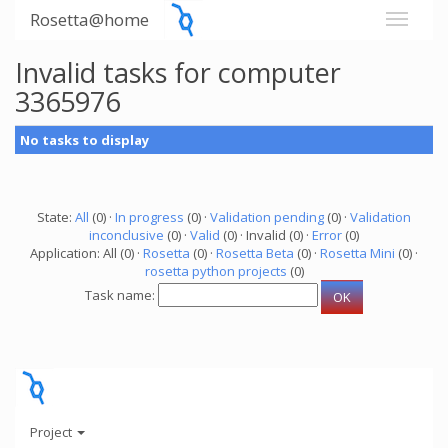
Rosetta@home
Invalid tasks for computer
3365976
No tasks to display
State:
All
(0) ·
In progress
(0) ·
Validation pending
(0) ·
Validation
inconclusive
(0) ·
Valid
(0) · Invalid (0) ·
Error
(0)
Application: All (0) ·
Rosetta
(0) ·
Rosetta Beta
(0) ·
Rosetta Mini
(0) ·
rosetta python projects
(0)
Task name:
Project