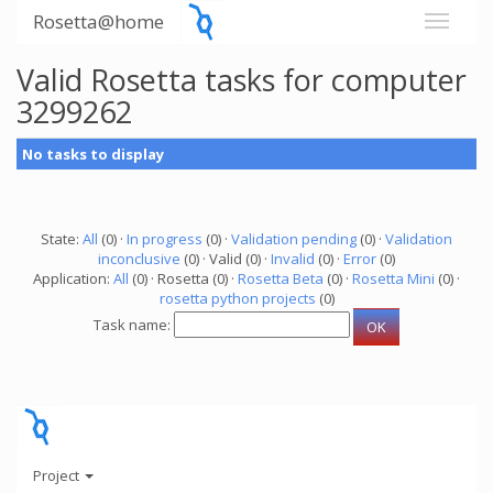
Rosetta@home
Valid Rosetta tasks for computer
3299262
No tasks to display
State:
All
(0) ·
In progress
(0) ·
Validation pending
(0) ·
Validation
inconclusive
(0) · Valid (0) ·
Invalid
(0) ·
Error
(0)
Application:
All
(0) · Rosetta (0) ·
Rosetta Beta
(0) ·
Rosetta Mini
(0) ·
rosetta python projects
(0)
Task name:
Project