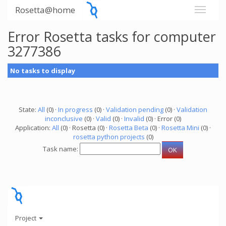
Rosetta@home
Error Rosetta tasks for computer
3277386
No tasks to display
State:
All
(0) ·
In progress
(0) ·
Validation pending
(0) ·
Validation
inconclusive
(0) ·
Valid
(0) ·
Invalid
(0) · Error (0)
Application:
All
(0) · Rosetta (0) ·
Rosetta Beta
(0) ·
Rosetta Mini
(0) ·
rosetta python projects
(0)
Task name:
Project