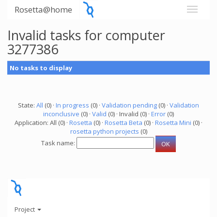
Rosetta@home
Invalid tasks for computer
3277386
No tasks to display
State:
All
(0) ·
In progress
(0) ·
Validation pending
(0) ·
Validation
inconclusive
(0) ·
Valid
(0) · Invalid (0) ·
Error
(0)
Application: All (0) ·
Rosetta
(0) ·
Rosetta Beta
(0) ·
Rosetta Mini
(0) ·
rosetta python projects
(0)
Task name:
Project