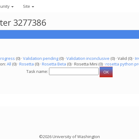
unity
Site
uter 3277386
progress
(0) ·
Validation pending
(0) ·
Validation inconclusive
(0) · Valid (0) ·
In
ion:
All
(0) ·
Rosetta
(0) ·
Rosetta Beta
(0) · Rosetta Mini (0) ·
rosetta python pr
Task name:
©2026 University of Washington