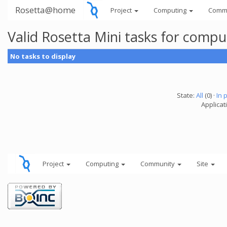
Rosetta@home
Project
Computing
Comm
Valid Rosetta Mini tasks for comp
No tasks to display
State:
All
(0) ·
In 
Applicat
Project
Computing
Community
Site