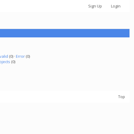
Sign Up
Login
valid
(0) ·
Error
(0)
ojects
(0)
Top