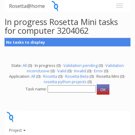
Rosetta@home
In progress Rosetta Mini tasks
for computer 3204062
No tasks to display
State:
All
(0) · In progress (0) ·
Validation pending
(0) ·
Validation
inconclusive
(0) ·
Valid
(0) ·
Invalid
(0) ·
Error
(0)
Application:
All
(0) ·
Rosetta
(0) ·
Rosetta Beta
(0) · Rosetta Mini (0) ·
rosetta python projects
(0)
Task name:
Project