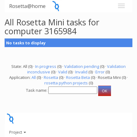
Rosetta@home
All Rosetta Mini tasks for
computer 3165984
No tasks to display
State: All (0) ·
In progress
(0) ·
Validation pending
(0) ·
Validation
inconclusive
(0) ·
Valid
(0) ·
Invalid
(0) ·
Error
(0)
Application:
All
(0) ·
Rosetta
(0) ·
Rosetta Beta
(0) · Rosetta Mini (0) ·
rosetta python projects
(0)
Task name:
Project