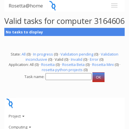
Rosetta@home
Valid tasks for computer 3164606
No tasks to display
State:
All
(0) ·
In progress
(0) ·
Validation pending
(0) ·
Validation
inconclusive
(0) · Valid (0) ·
Invalid
(0) ·
Error
(0)
Application: All (0) ·
Rosetta
(0) ·
Rosetta Beta
(0) ·
Rosetta Mini
(0) ·
rosetta python projects
(0)
Task name:
Project
Computing