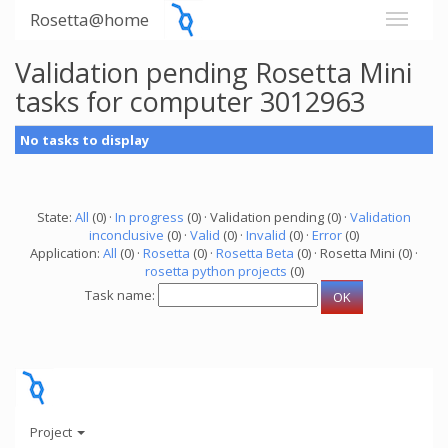
Rosetta@home
Validation pending Rosetta Mini
tasks for computer 3012963
No tasks to display
State:
All
(0) ·
In progress
(0) · Validation pending (0) ·
Validation
inconclusive
(0) ·
Valid
(0) ·
Invalid
(0) ·
Error
(0)
Application:
All
(0) ·
Rosetta
(0) ·
Rosetta Beta
(0) · Rosetta Mini (0) ·
rosetta python projects
(0)
Task name:
Project