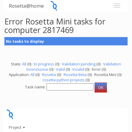
Rosetta@home
Error Rosetta Mini tasks for
computer 2817469
No tasks to display
State:
All
(0) ·
In progress
(0) ·
Validation pending
(0) ·
Validation
inconclusive
(0) ·
Valid
(0) ·
Invalid
(0) · Error (0)
Application:
All
(0) ·
Rosetta
(0) ·
Rosetta Beta
(0) · Rosetta Mini (0) ·
rosetta python projects
(0)
Task name:
Project