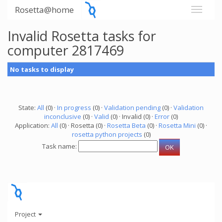
Rosetta@home
Invalid Rosetta tasks for
computer 2817469
No tasks to display
State:
All
(0) ·
In progress
(0) ·
Validation pending
(0) ·
Validation
inconclusive
(0) ·
Valid
(0) · Invalid (0) ·
Error
(0)
Application:
All
(0) · Rosetta (0) ·
Rosetta Beta
(0) ·
Rosetta Mini
(0) ·
rosetta python projects
(0)
Task name:
Project